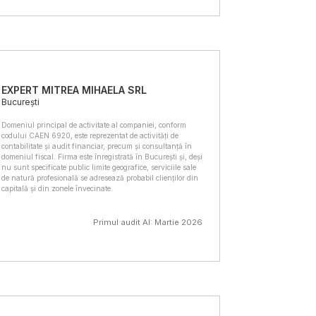
EXPERT MITREA MIHAELA SRL
București
Domeniul principal de activitate al companiei, conform
codului CAEN 6920, este reprezentat de activități de
contabilitate și audit financiar, precum și consultanță în
domeniul fiscal. Firma este înregistrată în București și, deși
nu sunt specificate public limite geografice, serviciile sale
de natură profesională se adresează probabil clienților din
capitală și din zonele învecinate.
Primul audit AI: Martie 2026