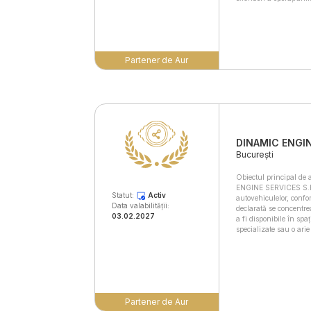
Partener de Aur
DINAMIC ENGIN
București
Obiectul principal de
ENGINE SERVICES S.R.L
Statut:
Activ
autovehiculelor, conf
Data valabilității:
declarată se concentrea
03.02.2027
a fi disponibile în spaț
specializate sau o arie
Partener de Aur