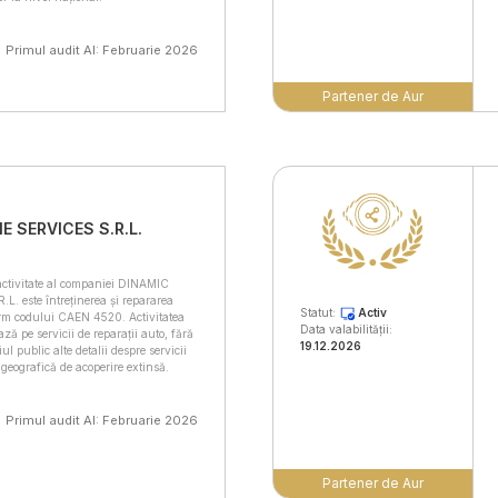
Primul audit AI: Februarie 2026
Partener de Aur
E SERVICES S.R.L.
 activitate al companiei DINAMIC
. este întreținerea și repararea
Statut:
Activ
orm codului CAEN 4520. Activitatea
Data valabilității:
ză pe servicii de reparații auto, fără
19.12.2026
iul public alte detalii despre servicii
 geografică de acoperire extinsă.
Primul audit AI: Februarie 2026
Partener de Aur