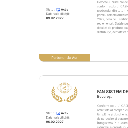
Domeniul principal de
conform codului CAEN 
Statut:
Activ
produselor din tutun. 
Data valabilității:
pentru comercializarea
09.02.2027
2022, ceea ce îi certifi
reglementat. Datele pu
detaliat de produse sau
distribuție, activitatea
Partener de Aur
FAN SISTEM D
București
Conform codului CAEN 
activitate al companiei
Statut:
Activ
tâmplărie și dulgherie.
Data valabilității:
de pardosire și placare
06.02.2027
înregistrată în Bucureș
extinderi a operațiunil