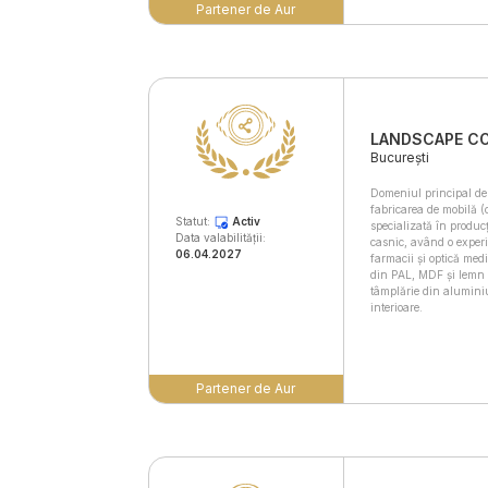
Partener de Aur
LANDSCAPE C
București
Domeniul principal de 
fabricarea de mobilă 
Statut:
Activ
specializată în producț
Data valabilității:
casnic, având o experi
06.04.2027
farmacii și optică med
din PAL, MDF și lemn 
tâmplărie din aluminiu
interioare.
Partener de Aur