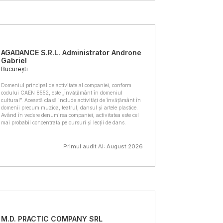
AGADANCE S.R.L. Administrator Androne
Gabriel
București
Domeniul principal de activitate al companiei, conform
codului CAEN 8552, este „Învățământ în domeniul
cultural”. Această clasă include activități de învățământ în
domenii precum muzica, teatrul, dansul și artele plastice.
Având în vedere denumirea companiei, activitatea este cel
mai probabil concentrată pe cursuri și lecții de dans.
Primul audit AI: August 2026
M.D. PRACTIC COMPANY SRL