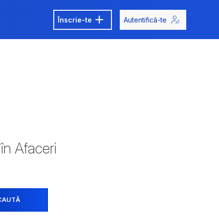
Înscrie-te
Autentifică-te
 în Afaceri
CAUTĂ