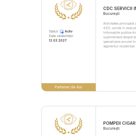
CDC SERVICII 
București
Activitatea principal
4321, constă în executar
Statut:
Activ
Informațiile publice di
Data valabilității:
suplimentare despre al
12.03.2027
specializare anume în
segmentul rezidențial 
Partener de Aur
POMPEII CIGARS
București