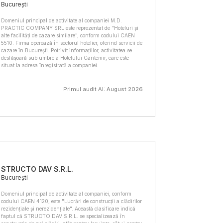
București
Domeniul principal de activitate al companiei M.D.
PRACTIC COMPANY SRL este reprezentat de "Hoteluri și
alte facilități de cazare similare", conform codului CAEN
5510. Firma operează în sectorul hotelier, oferind servicii de
cazare în București. Potrivit informațiilor, activitatea se
desfășoară sub umbrela Hotelului Cantemir, care este
situat la adresa înregistrată a companiei.
Primul audit AI: August 2026
STRUCTO DAV S.R.L.
București
Domeniul principal de activitate al companiei, conform
codului CAEN 4120, este "Lucrări de construcții a clădirilor
rezidențiale și nerezidențiale". Această clasificare indică
faptul că STRUCTO DAV S.R.L. se specializează în