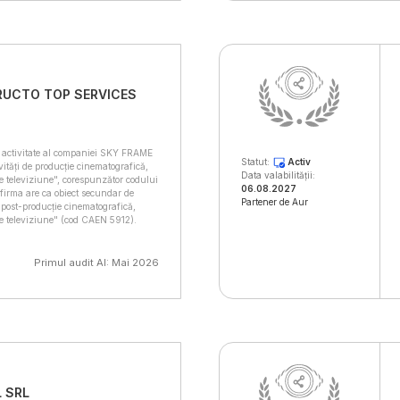
RUCTO TOP SERVICES
 activitate al companiei SKY FRAME
Statut:
Activ
vități de producție cinematografică,
Data valabilității:
e televiziune", corespunzător codului
06.08.2027
firma are ca obiect secundar de
Partener de Aur
de post-producție cinematografică,
de televiziune" (cod CAEN 5912).
Primul audit AI: Mai 2026
 SRL