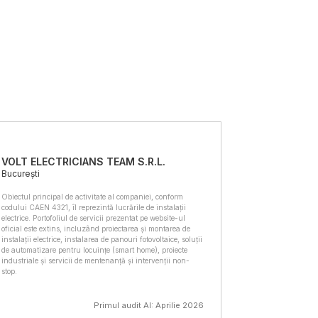
VOLT ELECTRICIANS TEAM S.R.L.
București
Obiectul principal de activitate al companiei, conform
codului CAEN 4321, îl reprezintă lucrările de instalații
electrice. Portofoliul de servicii prezentat pe website-ul
oficial este extins, incluzând proiectarea și montarea de
instalații electrice, instalarea de panouri fotovoltaice, soluții
de automatizare pentru locuințe (smart home), proiecte
industriale și servicii de mentenanță și intervenții non-
stop.
Primul audit AI: Aprilie 2026