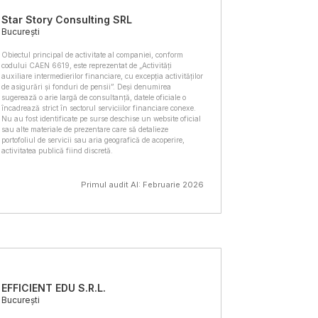
Star Story Consulting SRL
București
Obiectul principal de activitate al companiei, conform
codului CAEN 6619, este reprezentat de „Activități
auxiliare intermedierilor financiare, cu excepția activităților
de asigurări și fonduri de pensii”. Deși denumirea
sugerează o arie largă de consultanță, datele oficiale o
încadrează strict în sectorul serviciilor financiare conexe.
Nu au fost identificate pe surse deschise un website oficial
sau alte materiale de prezentare care să detalieze
portofoliul de servicii sau aria geografică de acoperire,
activitatea publică fiind discretă.
Primul audit AI: Februarie 2026
EFFICIENT EDU S.R.L.
București