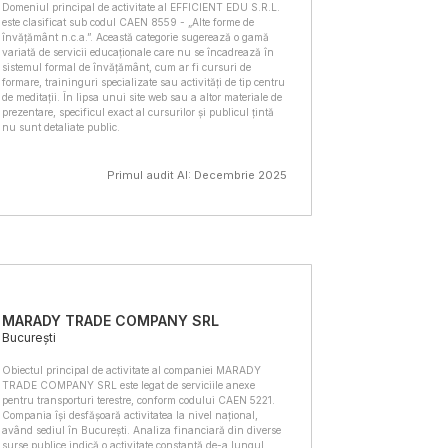
Domeniul principal de activitate al EFFICIENT EDU S.R.L.
este clasificat sub codul CAEN 8559 - „Alte forme de
învățământ n.c.a.”. Această categorie sugerează o gamă
variată de servicii educaționale care nu se încadrează în
sistemul formal de învățământ, cum ar fi cursuri de
formare, traininguri specializate sau activități de tip centru
de meditații. În lipsa unui site web sau a altor materiale de
prezentare, specificul exact al cursurilor și publicul țintă
nu sunt detaliate public.
Primul audit AI: Decembrie 2025
MARADY TRADE COMPANY SRL
București
Obiectul principal de activitate al companiei MARADY
TRADE COMPANY SRL este legat de serviciile anexe
pentru transporturi terestre, conform codului CAEN 5221.
Compania își desfășoară activitatea la nivel național,
având sediul în București. Analiza financiară din diverse
surse publice indică o activitate constantă de-a lungul