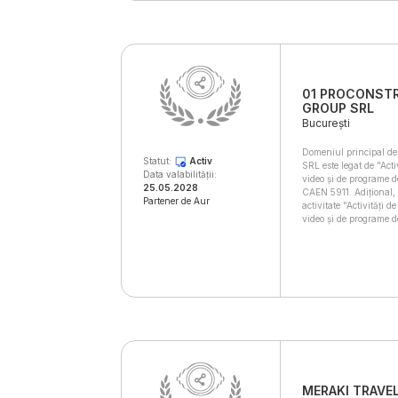
01 PROCONST
GROUP SRL
București
Domeniul principal de
Statut:
Activ
SRL este legat de "Acti
Data valabilității:
video și de programe d
25.05.2028
CAEN 5911. Adițional, 
Partener de Aur
activitate "Activități 
video și de programe 
MERAKI TRAVEL