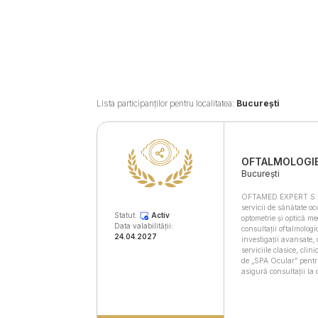
Lista participanților pentru localitatea:
București
OFTALMOLOGI
București
OFTAMED EXPERT S.R.
servicii de sănătate o
Statut:
Activ
optometrie și optică me
Data valabilității:
consultații oftalmologi
24.04.2027
investigații avansate,
serviciile clasice, cl
de „SPA Ocular” pentru 
asigură consultații la 