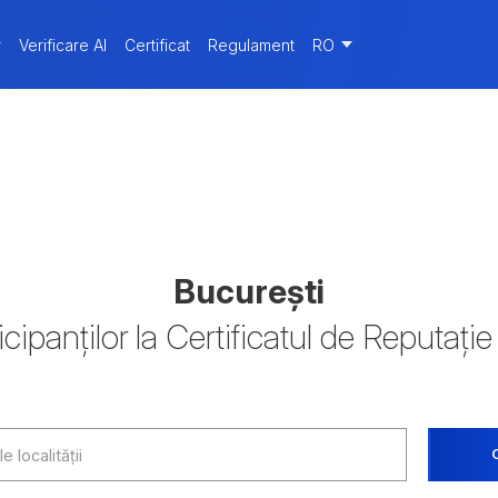
r
Verificare AI
Certificat
Regulament
RO
București
icipanților la Certificatul de Reputație