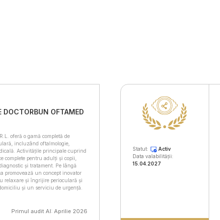
E DOCTORBUN OFTAMED
L. oferă o gamă completă de
culară, incluzând oftalmologie,
Statut:
Activ
dicală. Activitățile principale cuprind
Data valabilității:
ce complete pentru adulți și copii,
15.04.2027
 diagnostic și tratament. Pe lângă
inica promovează un concept inovator
relaxare și îngrijire perioculară și
domiciliu și un serviciu de urgență.
Primul audit AI: Aprilie 2026