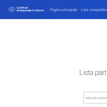
Pagina principală
Lista companiilo
Lista part