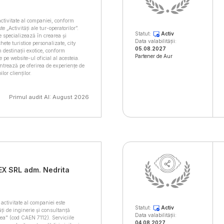
activitate al companiei, conform
 „Activități ale tur-operatorilor”.
Statut:
Activ
e specializează în crearea și
Data valabilității:
ete turistice personalizate, city
05.08.2027
 destinații exotice, conform
Partener de Aur
e pe website-ul oficial al acesteia.
entrează pe oferirea de experiențe de
lor clienților.
Primul audit AI: August 2026
 SRL adm. Nedrita
activitate al companiei este
Statut:
Activ
ăți de inginerie și consultanță
Data valabilității:
tea" (cod CAEN 7112). Serviciile
04.08.2027