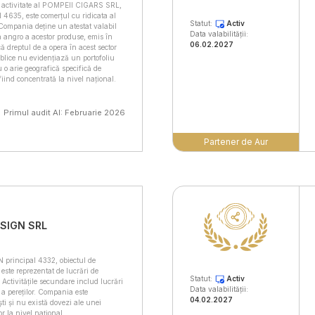
 activitate al POMPEII CIGARS SRL,
4635, este comerțul cu ridicata al
Statut:
Activ
Compania deține un atestat valabil
Data valabilității:
 angro a acestor produse, emis în
06.02.2027
că dreptul de a opera în acest sector
blice nu evidențiază un portofoliu
 o arie geografică specifică de
 fiind concentrată la nivel național.
Primul audit AI: Februarie 2026
Partener de Aur
ESIGN SRL
principal 4332, obiectul de
 este reprezentat de lucrări de
Statut:
Activ
 Activitățile secundare includ lucrări
Data valabilității:
 a pereților. Compania este
04.02.2027
ti și nu există dovezi ale unei
or la nivel național.