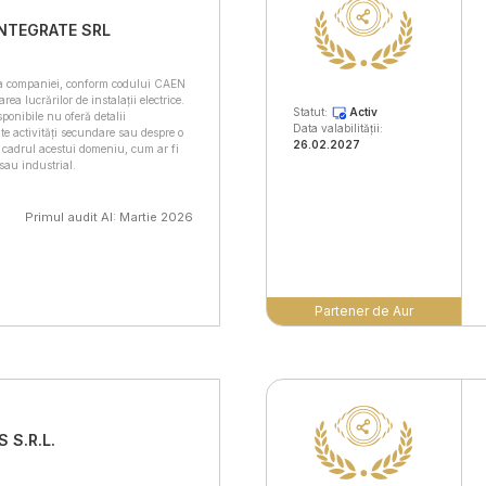
INTEGRATE SRL
ă a companiei, conform codului CAEN
ea lucrărilor de instalații electrice.
Statut:
Activ
sponibile nu oferă detalii
Data valabilității:
te activități secundare sau despre o
26.02.2027
 cadrul acestui domeniu, cum ar fi
sau industrial.
Primul audit AI: Martie 2026
Partener de Aur
 S.R.L.