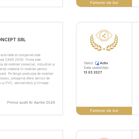
Partener de Aur
ONCEPT SRL
activitate al companiei este
(cod CAEN 3109). Firma este
Statut:
Activ
ia de mobilier comercial, industrial și
Data valabilității:
ență notabilă în mobilier pentru
13.03.2027
icală. Pe lângă producția de mobilier
masiv, compania oferă servicii de
 și PVC, semnalistică și finisaje
Primul audit AI: Aprilie 2026
Partener de Aur