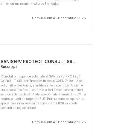
anilor, cu un număr mediu de 5 angajați.
Primul audit AI: Decembrie 2025
SANISERV PROTECT CONSULT SRL
București
Obiectul principal de activitate al SANISERV PROTECT
CONSULT SRL este încadrat în codul CAEN 7490 - Alte
activități profesionale, științifice și tehnice n.c.a. Anumite
surse specifică faptul că firma a fost creată pentru a oferi
servicii externe de sănătate și securitate în muncă (SSM) și
pentru situații de urgență (SU). Prin urmare, compania se
specializează în servicii de consultanță B2B în aceste
domenii de reglementare.
Primul audit AI: Decembrie 2025