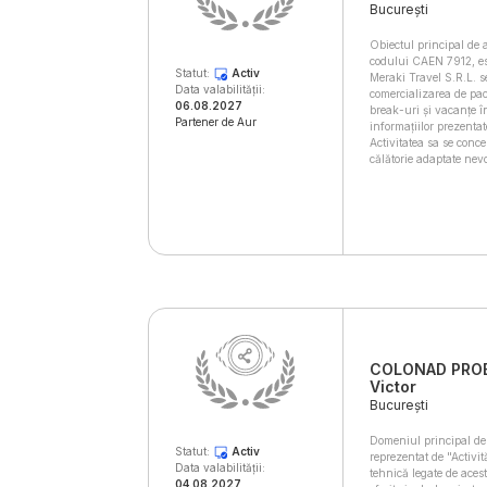
București
Obiectul principal de 
codului CAEN 7912, este
Statut:
Activ
Meraki Travel S.R.L. s
Data valabilității:
comercializarea de pach
06.08.2027
break-uri și vacanțe în
Partener de Aur
informațiilor prezentat
Activitatea sa se conc
călătorie adaptate nevoi
COLONAD PROEX
Victor
București
Domeniul principal de 
Statut:
Activ
reprezentat de "Activit
Data valabilității:
tehnică legate de aces
04.08.2027