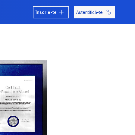
Înscrie-te
Autentifică-te