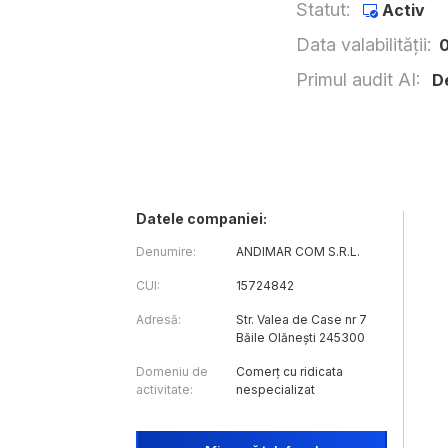
Statut:
Activ
Data valabilității:
0
Primul audit AI:
D
Datele companiei:
Denumire:
ANDIMAR COM S.R.L.
CUI:
15724842
Adresă:
Str. Valea de Case nr 7
Băile Olănești 245300
Domeniu de
Comerț cu ridicata
activitate:
nespecializat