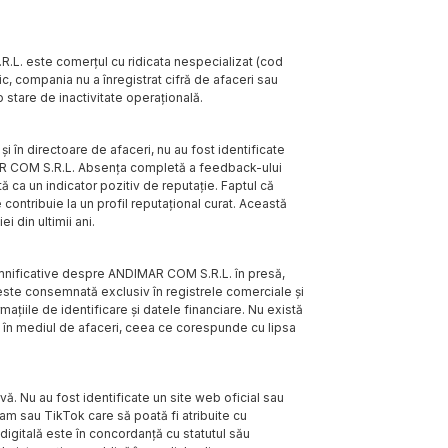
R.L. este comerțul cu ridicata nespecializat (cod
c, compania nu a înregistrat cifră de afaceri sau
o stare de inactivitate operațională.
și în directoare de afaceri, nu au fost identificate
IMAR COM S.R.L. Absența completă a feedback-ului
ă ca un indicator pozitiv de reputație. Faptul că
 contribuie la un profil reputațional curat. Această
i din ultimii ani.
semnificative despre ANDIMAR COM S.R.L. în presă,
 este consemnată exclusiv în registrele comerciale și
țiile de identificare și datele financiare. Nu există
te în mediul de afaceri, ceea ce corespunde cu lipsa
 Nu au fost identificate un site web oficial sau
m sau TikTok care să poată fi atribuite cu
digitală este în concordanță cu statutul său