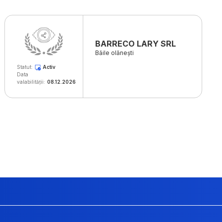
BARRECO LARY SRL
Băile olănești
Statut:
Activ
Data
valabilității:
08.12.2026