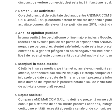
din punct de vedere comercial, deși este încă în funcțiune legal.
Domeniul de activitate:
Obiectul principal de activitate declarat pentru ANDIMAR COM S.
CAEN 4690). Totuși, conform datelor financiare disponibile publi
activitate comercială relevantă cel puțin din anul 2019, indicând 
Analiza opiniilor publice:
În urma verificărilor pe platforme online majore, inclusiv Google, 
recenzii sau evaluări publice din partea clienților pentru AND
negativ pe parcursul existenței sale îndelungate este interpretat
entitatea nu a generat plângeri sau opinii negative vizibile online
lipsă de recenzii este consecventă cu statutul inactiv al companie
Mențiuni în mass-media:
Căutările în surse media și pe internet nu au relevat mențiuni 
articole, parteneriate sau analize de piață. Existența companiei
în bazele de date agregate de firme, unde sunt prezentate informa
nicio dovadă de implicare în proiecte notabile sau de vizibilita
de activitate comercială recentă.
Rețele sociale:
Compania ANDIMAR COM S.R.L. nu deține o prezență online activă.
conturi pe platforme de social media precum Facebook, Instagra
certitudine entității. Această absență a canalelor de comunicare 