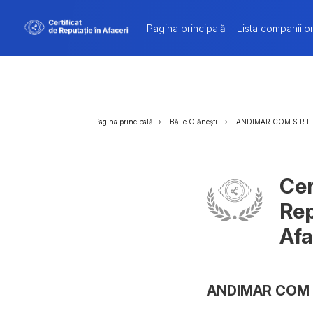
Pagina principală
Lista companiilo
Pagina principală
Băile Olănești
ANDIMAR COM S.R.L.
Cer
Rep
Afa
ANDIMAR COM S