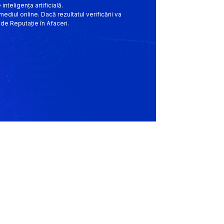
teligența artificială.
mediul online. Dacă rezultatul verificării va
 de Reputație în Afaceri.