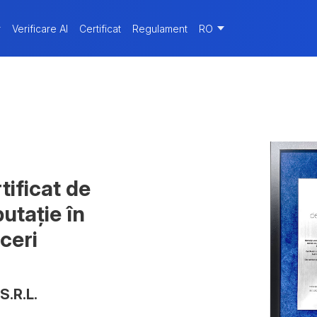
r
Verificare AI
Certificat
Regulament
RO
tificat de
utație în
ceri
.R.L.