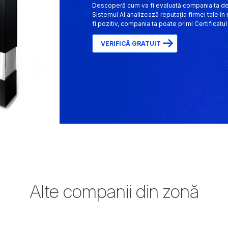
Descoperă cum va fi evaluată compania ta de in
Sistemul AI analizează reputația firmei tale în 
fi pozitiv, compania ta poate primi Certificatul
VERIFICĂ GRATUIT
Alte companii din zonă