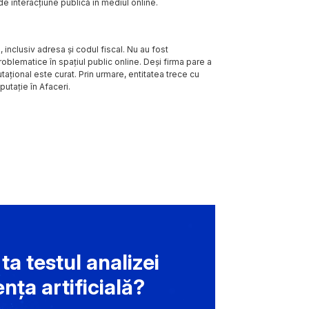
e interacțiune publică în mediul online.
inclusiv adresa și codul fiscal. Nu au fost
oblematice în spațiul public online. Deși firma pare a
utațional este curat. Prin urmare, entitatea trece cu
putație în Afaceri.
a testul analizei
ența artificială?