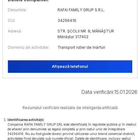
Denumire:
RAFAI FAMILY GRUP S.R.L.
CUI:
34296416
Adresă:
STR. ȘCOLII NR. 8, MĂNĂȘTUR
Mănăștur 317402
Domeniu de activitate:
Transport rutier de mărfuri
Afișează telefonul
Data verificării:
15.01.2026
Rezumatul verificării realizate de inteligența artificială
Identificarea activității:
Compania RAFAI FAMILY GRUP SRL este identificată în registrele publice și în mediul
de afaceri prin denumirea sa legală completă și prin codul unic de înregistrare
34296416. Nu au fost găsite dovezi privind utilizarea unui brand comercial distinct,
activitatea fiind derulată sub numele oficial. Datele de identificare, inclusiv sediul