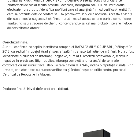
Compania RAFAI FAMILY GRUP SRL nu deține o prezență activă și oficială pe
platformele de social media precum Facebook, Instagram sau TikTok. Verificările
efectuate nu au putut identifica profiluri care să aparțină în mod verificabil entității,
care să prezinte date de contact sau să promoveze serviciile acesteia. Această absență
din social media sugerează că firma nu utilizează aceste canale pentru comunicare,
marketing sau atragerea de clienți, concentrându-se, cel mai probabil, pe alte metode
de dezvoltare a afacerii.
Concluzii finale:
Auditul confirmă pe deplin identitatea companiei RAFAI FAMILY GRUP SRL, înființată în
2015, cu sediul în județul Arad și specializată în transportul rutier de mărfuri. Nu au fost
identificate niciun fel de informații negative, cum ar fi recenzii nefavorabile, mențiuni
negative în presă sau litigii publice. Absența completă a unor astfel de semnale,
coroborată cu un istoric fiscal stabil și fără datorii la ANAF, indică o reputație curată. Prin
urmare, entitatea trece cu succes verificarea și îndeplinește criteriile pentru proiectul
Certificat de Reputație în Afaceri.
Evaluare finală:
Nivel de încredere – ridicat.