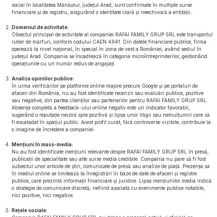
social în localitatea Mănăștur, județul Arad, sunt confirmate în multiple surse
financiare și de registru, asigurând o identitate clară și neechivocă a entității.
Domeniul de activitate:
Obiectul principal de activitate al companiei RAFAI FAMILY GRUP SRL este transportul
rutier de mărfuri, conform codului CAEN 4941. Din datele financiare publice, firma
operează la nivel național, în special în zona de vest a României, având sediul în
județul Arad. Compania se încadrează în categoria microîntreprinderilor, gestionând
operațiunile cu un număr redus de angajați.
Analiza opiniilor publice:
În urma verificărilor pe platforme online majore precum Google și pe portaluri de
afaceri din România, nu au fost identificate recenzii sau evaluări publice, pozitive
sau negative, din partea clienților sau partenerilor pentru RAFAI FAMILY GRUP SRL.
Absența completă a feedback-ului online negativ este un indicator favorabil,
sugerând o reputație neutră spre pozitivă și lipsa unor litigii sau nemulțumiri care să
fi escaladat în spațiul public. Acest profil curat, fără controverse vizibile, contribuie la
o imagine de încredere a companiei.
Mențiuni în mass-media:
Nu au fost identificate mențiuni relevante despre RAFAI FAMILY GRUP SRL în presă,
publicații de specialitate sau alte surse media credibile. Compania nu pare să fi fost
subiectul unor articole de știri, comunicate de presă sau analize de piață. Prezența sa
în mediul online se limitează la înregistrări în baze de date de afaceri și registre
publice, care prezintă informații financiare și juridice. Lipsa mențiunilor media indică
o strategie de comunicare discretă, nefiind asociată cu evenimente publice notabile,
nici pozitive, nici negative.
Rețele sociale: